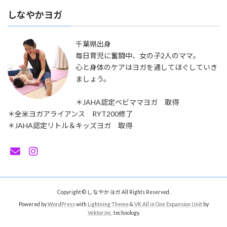
しなやかヨガ
千葉県出身
毎日育児に奮闘中、女の子2人のママ。
心と身体のケアはヨガを通してほぐしていき
ましょう。
＊JAHA認定ベビママヨガ 取得
＊全米ヨガアライアンス RYT200修了
＊JAHA認定リトル＆キッズヨガ 取得
Copyright © しなやかヨガ All Rights Reserved.
Powered by
WordPress
with
Lightning Theme
&
VK All in One Expansion Unit
by
Vektor,Inc.
technology.