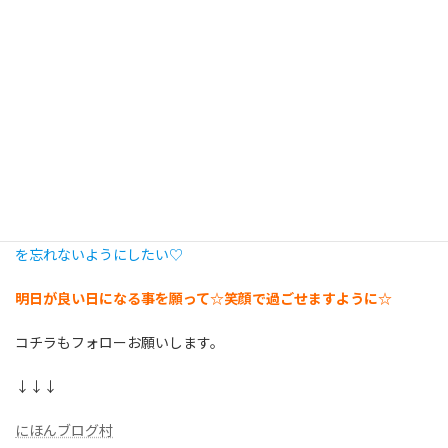
とが出来ない２人の表情を目に焼き付けていきたいと思いまし
た。
よく写真や動画を見返すことがあり、子供たちの成長はもちろん
嬉しく思うけど、少し寂しさが込み上げてくるときもある。特に
お姉ちゃんの3年間を隣で見ていると、妹が出来て沢山我慢させて
しまっているけど、ぐんとお姉ちゃんに成長してくれました。
日中怒っている時間の方が多いんじゃないか？ていうぐらい気持
ちに余裕が持てず１人でいっぱいいっぱいになってしまう事も多
いけど、その日常の中にも沢山の幸せが散りばめられていること
を忘れないようにしたい♡
明日が良い日になる事を願って☆笑顔で過ごせますように☆
コチラもフォローお願いします。
↓↓↓
にほんブログ村